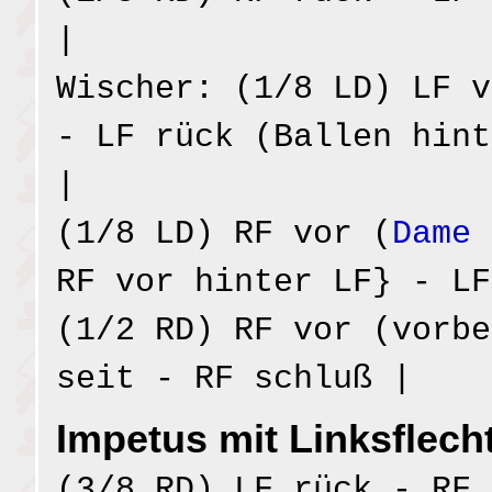
|
Wischer: (1/8 LD) LF v
- LF rück (Ballen hint
|
(1/8 LD) RF vor (
Dame 
RF vor hinter LF} - LF
(1/2 RD) RF vor (vorbe
seit - RF schluß |
Impetus mit Linksflech
(3/8 RD) LF rück - RF 