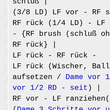
schluß |
(3/8 LD) LF vor - RF s
RF rück (1/4 LD) - LF 
- {RF brush (schluß oh
RF rück} |
LF rück - RF rück -
LF rück (Wischer, Ball
aufsetzen /
Dame vor 1
vor 1/2 RD - seit
) |
RF vor - LF ranziehen(
(
Dame 3 Schritte vor u