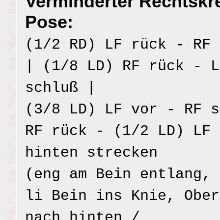
Verminderter Rechtskre
Pose:
(1/2 RD) LF rück - RF 
| (1/8 LD) RF rück - L
schluß |
(3/8 LD) LF vor - RF s
RF rück - (1/2 LD) LF 
hinten strecken
(eng am Bein entlang, 
li Bein ins Knie, Ober
nach hinten /