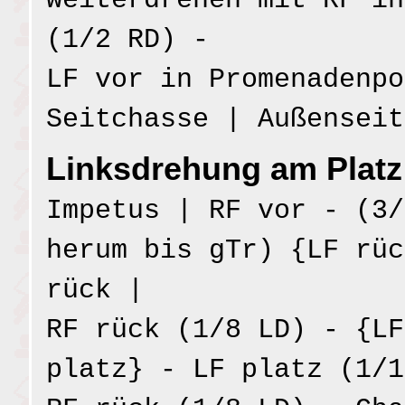
weiterdrehen mit RF in
(1/2 RD) -
LF vor in Promenadenpo
Seitchasse | Außenseit
Linksdrehung am Platz
Impetus | RF vor - (3/
herum bis gTr) {LF rüc
rück |
RF rück (1/8 LD) - {LF
platz} - LF platz (1/1