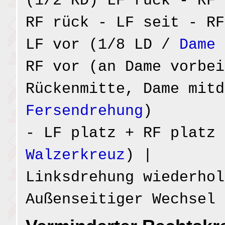
(1/2 RD) LF rück - RF 
RF rück - LF seit - RF
LF vor (1/8 LD /
Dame 
RF vor (an Dame vorbei
Rückenmitte, Dame mit
Fersendrehung
)
- LF platz + RF platz 
Walzerkreuz
) |
Linksdrehung wiederhol
Außenseitiger Wechsel 