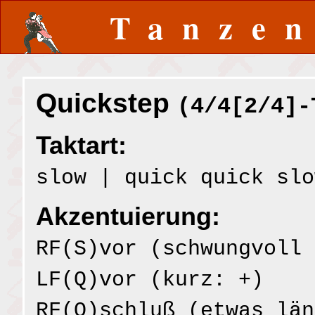
Tanze
Quickstep
(4/4[2/4]-
Taktart:
slow | quick quick slo
Akzentuierung:
RF(S)vor (schwungvoll 
LF(Q)vor (kurz: +)
RF(Q)schluß (etwas län