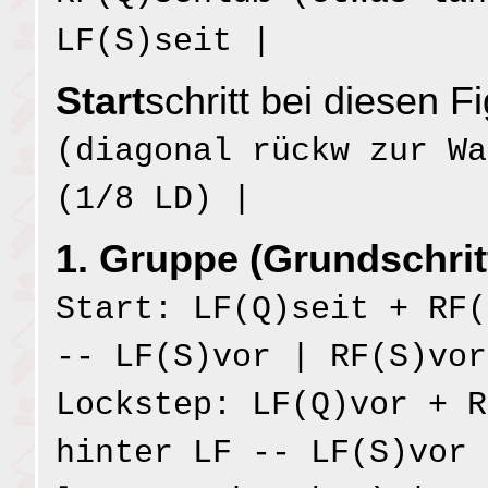
LF(S)seit |
Start
schritt bei diesen F
(diagonal rückw zur Wa
(1/8 LD) |
1. Gruppe (Grundschritt
Start: LF(Q)seit + RF(
-- LF(S)vor | RF(S)vor
Lockstep: LF(Q)vor + R
hinter LF -- LF(S)vor 